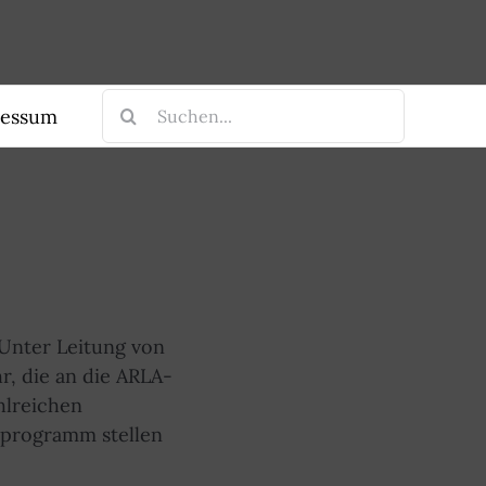
Suche
ressum
nach:
 Unter Leitung von
r, die an die ARLA-
hlreichen
kprogramm stellen