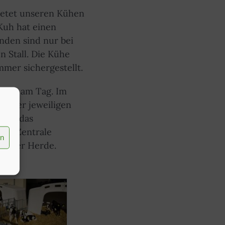
ietet unseren Kühen
Kuh hat einen
nden sind nur bei
n Stall. Die Kühe
mmer sichergestellt.
ilch am Tag. Im
en der jeweiligen
über das
die Zentrale
en
ge der Herde.