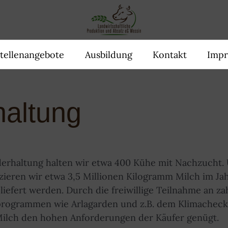
tellenangebote
Ausbildung
Kontakt
Imp
haltung
nderhaltung halten wir etwa 400 Kühe mit Nachzucht.
ieren wir etwa 3,5 Millionen Kilogramm Milch im Jah
liefert werden. Durch die freiwillige Teilnahme an za
programmen wie Arlagarden und z.B. dem Klimachec
 Milch den hohen Anforderungen der Käufer genügt.