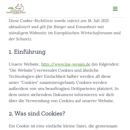
Zum
Inhalt
Toggle
Naviga
springen
Willkommen
Diese Cookie-Richtlinie wurde zuletzt am 18. Juli 2021
aktualisiert und gilt für Bürger und Einwohner mit
Blog
ständigem Wohnsitz im Europäischen Wirtschaftsraum und
der Schweiz.
Über uns
1. Einführung
Stellenangebote
Ausbildung
Unsere Website,
http://www.lpa-wessin.de
(im folgenden:
"Die Website") verwendet Cookies und ähnliche
Kontakt
Technologien (der Einfachheit halber werden all diese
Impressum
unter "Cookies" zusammengefasst). Cookies werden
außerdem von uns beauftragten Drittparteien platziert. In
Suche
dem unten stehendem Dokument informieren wir dich
über die Verwendung von Cookies auf unserer Website.
nach:
2. Was sind Cookies?
Ein Cookie ist eine einfache kleine Datei, die gemeinsam