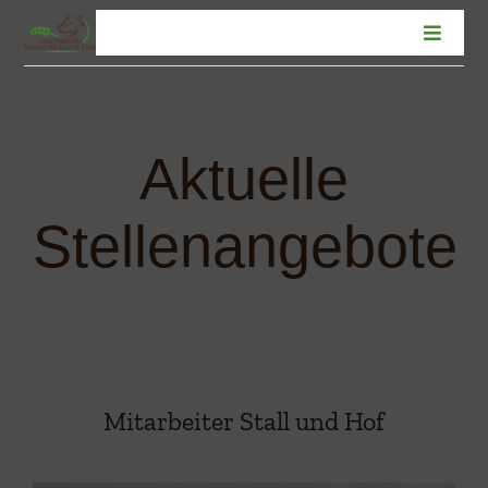
Zum
Inhalt
Toggle
Naviga
springen
Willkommen
Blog
Über uns
Aktuelle
Stellenangebote
Stellenangebote
Ausbildung
Kontakt
Impressum
Suche
nach:
Mitarbeiter Stall und Hof