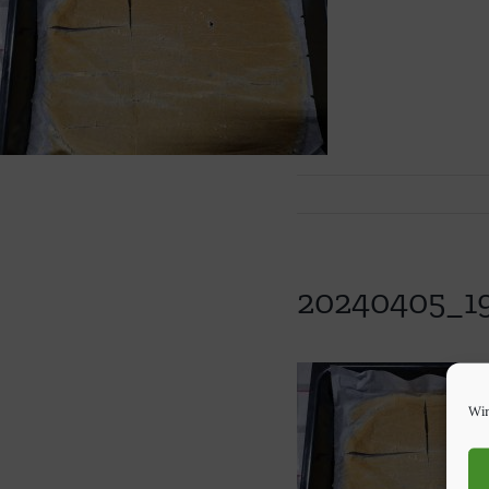
20240405_19
Wir