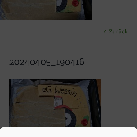
Ausbildung
Kontakt
Impressum
Zurück
Suche
nach:
20240405_190416